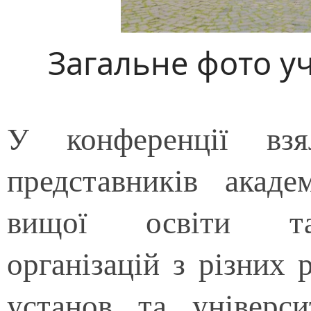
Загальне фото у
У конференції вз
представників акаде
вищої освіти та 
організацій з різних 
установ та універси