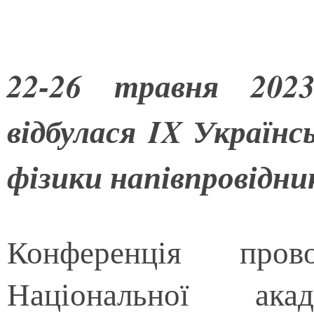
22-26 травня 202
відбулася IX Українс
фізики напівпровідник
Конференція пров
Національної ака