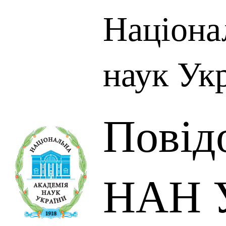
Націона
наук Ук
Повід
НАН У