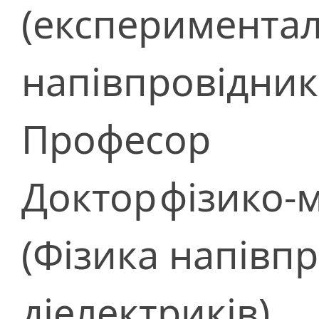
(експериментал
напівпровідник
Професор
Доктор
фізико-
(Фізика напівпр
діелектриків)