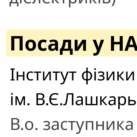
Посади у Н
Інститут фізики
ім. В.Є.Лашкар
В.о. заступник