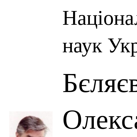
Націона
наук Ук
Бєляє
Олекс