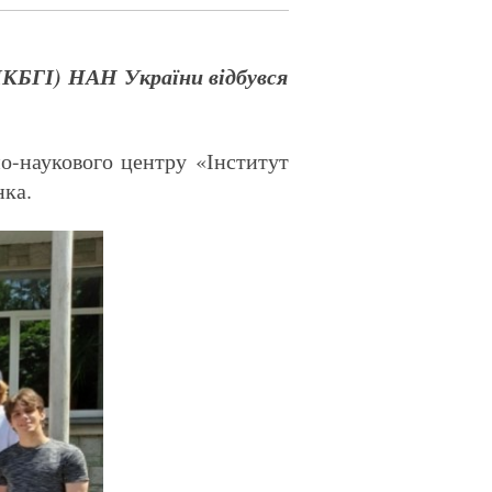
(ІКБГІ) НАН України відбувся
но-наукового центру «Інститут
нка.