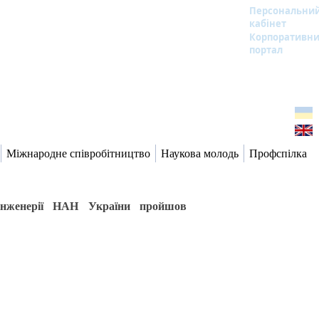
Персональни
кабінет
Корпоративн
портал
Міжнародне співробітництво
Наукова молодь
Профспілка
ї інженерії НАН України пройшов