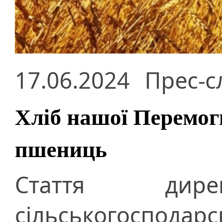
17.06.2024
Прес-с
Хліб нашої Перемог
пшениць
Стаття дире
сільськогоспода