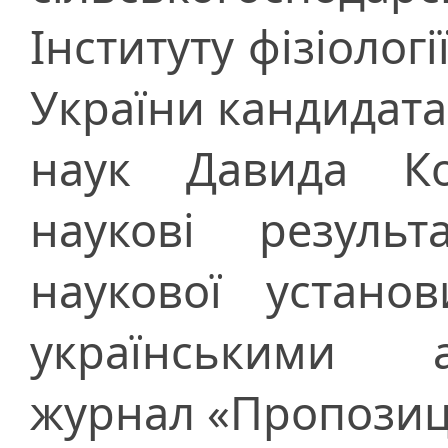
Інституту фізіолог
України кандидата
наук Давида Ко
наукові результ
наукової устано
українськими а
журнал «Пропозиція