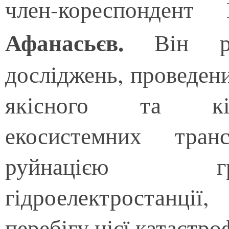
член-кореспонден
Афанасьєв.
Він р
досліджень, проведени
якісного та кіл
екосистемних тран
руйнацією гр
гідроелектростанц
перебігу цієї катастро