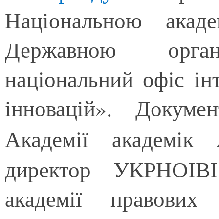
Національною акад
Державною органі
національний офіс інт
інновацій». Докуме
Академії академік
директор УКРНОІВІ
академії правових