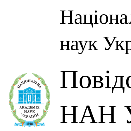
Націона
наук Ук
Повід
НАН У