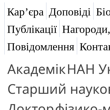
Кар’єра
Доповіді
Бі
Публікації
Нагороди,
Повідомлення
Конта
Академік
НАН У
Старший науков
Доктор
фізико-