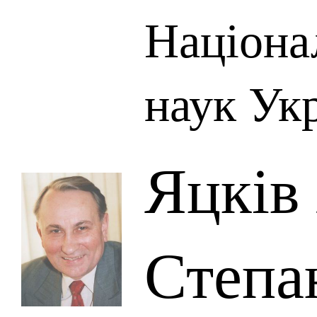
Націона
наук Ук
Яцків
Степа