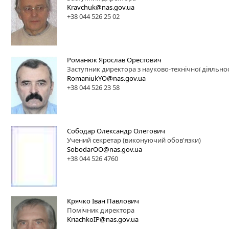
Kravchuk@nas.gov.ua
+38 044 526 25 02
Романюк Ярослав Орестович
Заступник директора з науково-технічної діяльнос
RomaniukYO@nas.gov.ua
+38 044 526 23 58
Сободар Олександр Олегович
Учений секретар (виконуючий обов'язки)
SobodarOO@nas.gov.ua
+38 044 526 4760
Крячко Іван Павлович
Помічник директора
KriachkoIP@nas.gov.ua