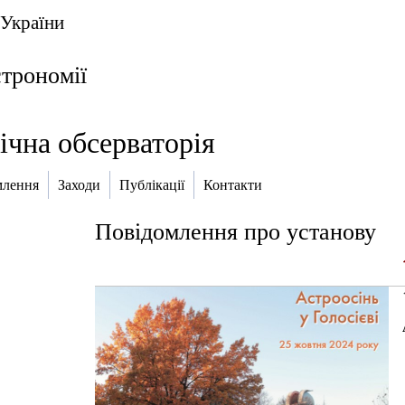
 України
строномії
ічна обсерваторія
млення
Заходи
Публікації
Контакти
Повідомлення про установу