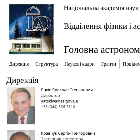
Національна академія наук
Відділення фізики і а
Головна астроном
Дирекція
Структура
Наукові кадри
Гранти
Повідо
Дирекція
Яцків Ярослав Степанович
Директор
yatskiv@nas.gov.ua
+38 (044) 526-3110
Кравчук Сергій Григорович
Заступник директора