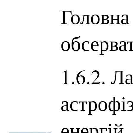
Головна
обсерва
1.6.2. Л
астрофі
енергій