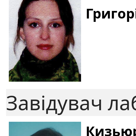
Григор
Завідувач ла
Кизью