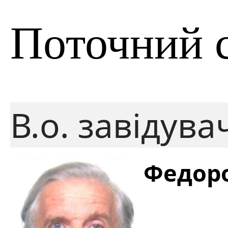
Поточний 
В.о. завідува
Федоро