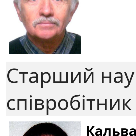
Старший нау
співробітник
Кальва