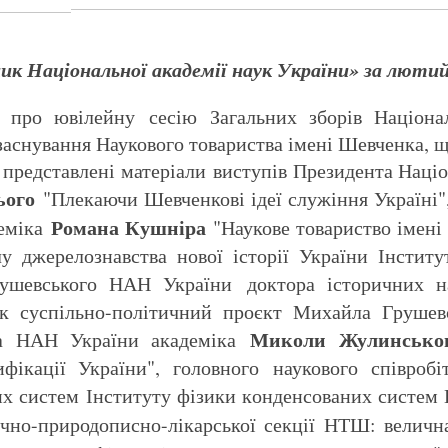
ик Національної академії наук України» за лютий
 про ювілейну сесію Загальних зборів Націонал
заснування Наукового товариства імені Шевченка, що
ів представлені матеріали виступів Президента Наці
ього
"Плекаючи Шевченкові ідеї служіння Україні",
Романа Кушніра
деміка
"Наукове товариство імені 
лу джерелознавства нової історії України Інститу
Грушевського НАН України доктора історичних
к суспільно-політичний проєкт Михайла Грушевс
Миколи Жулинськ
нка НАН України академіка
ифікації України", головного наукового співроб
их систем Інституту фізики конденсованих систе
чно-природописно-лікарської секції НТШ: велична