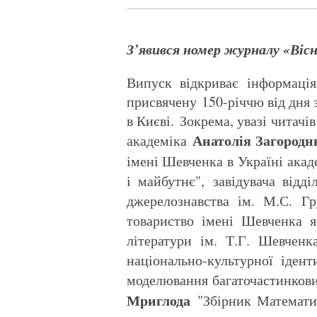
З’явився номер журналу «Вісн
Випуск відкриває інформація
присвячену 150-річчю від дня 
в Києві. Зокрема, увазі читач
Анатолія Загородн
академіка
імені Шевченка в Україні ака
і майбутнє", завідувача відді
джерелознавства ім. М.С. 
товариство імені Шевченка я
літератури ім. Т.Г. Шевче
національно-культурної ідент
моделювання багаточастинков
Мриглода
"Збірник Математи