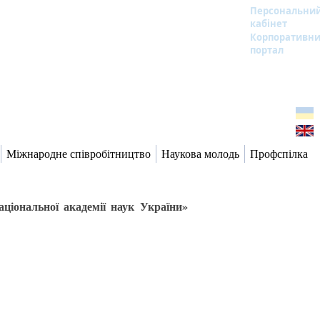
Персональни
кабінет
Корпоративн
портал
Міжнародне співробітництво
Наукова молодь
Профспілка
іональної академії наук України»