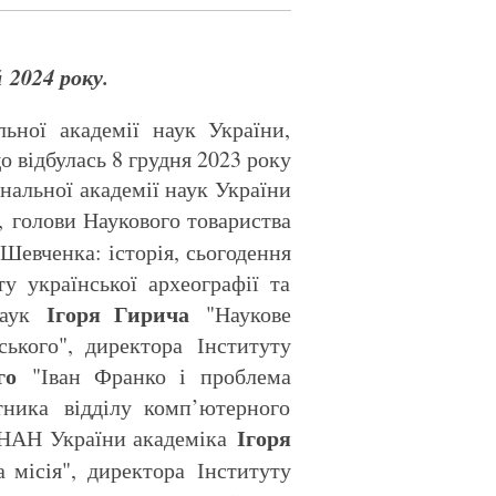
 2024 року.
ьної академії наук України,
 відбулась 8 грудня 2023 року
ональної академії наук України
 голови Наукового товариства
Шевченка: історія, сьогодення
ту української археографії та
Ігоря Гирича
 наук
"Наукове
ького", директора Інституту
ого
"Іван Франко і проблема
ітника відділу комп’ютерного
Ігоря
м НАН України академіка
 місія", директора Інституту