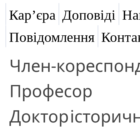
Кар’єра
Доповіді
На
Повідомлення
Конта
Член-кореспон
Професор
Доктор
історич