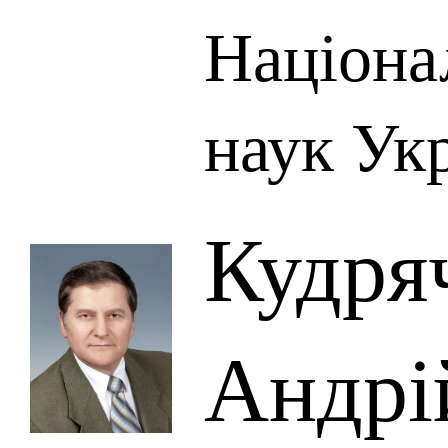
Націона
наук Ук
Кудря
Андрі