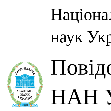
Націона
наук Ук
Повід
НАН У