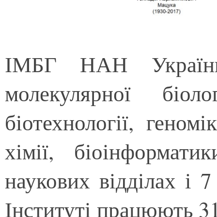
ІМБГ НАН України
молекулярної біолог
біотехнології, геномі
хімії, біоінформат
наукових відділах і 7
Інституті працюють 31