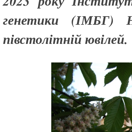
2023 року Інститут 
генетики (ІМБГ) Н
півстолітній ювілей.