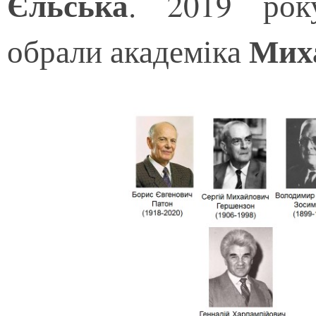
Єльська
. 2019 рок
Мих
обрали академіка