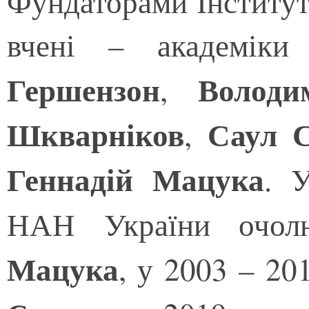
Фундаторами Інституту
вчені – академік
Гершензон
Володи
,
Шкварніков
Саул 
,
Геннадій Мацука
. 
НАН України очол
Мацука
, у 2003 – 20