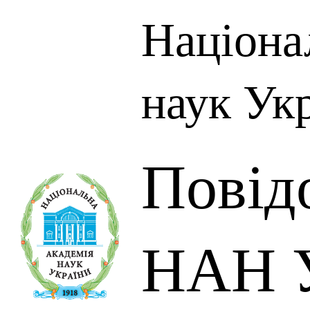
Націона
наук Ук
Повід
НАН У