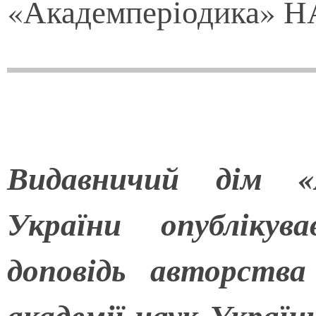
«Академперіодика» Н
Видавничий дім «
України опублікув
доповідь авторства
академії наук Україн