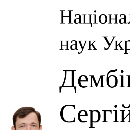
Націона
наук Ук
Дембі
Сергі