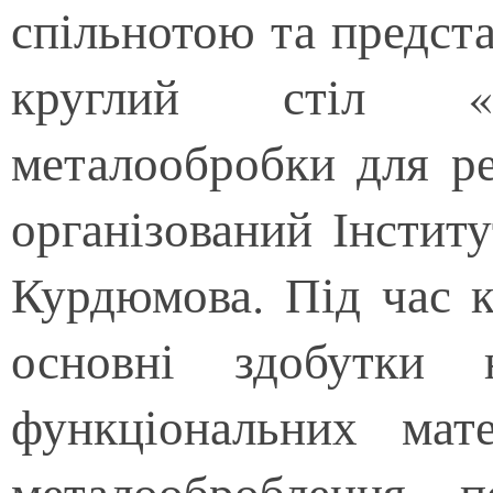
спільнотою та предст
круглий стіл «Ін
металообробки для реі
організований Інститу
Курдюмова. Під час к
основні здобутки 
функціональних мате
металооброблення, п