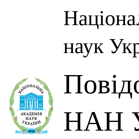
Націона
наук Ук
Повід
НАН У