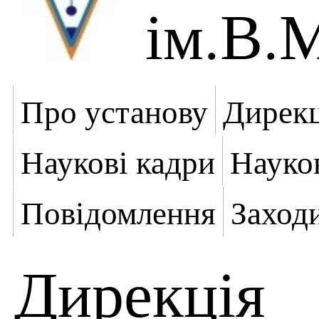
ім.В.
Про установу
Дирекц
Наукові кадри
Науко
Повідомлення
Заход
Дирекція