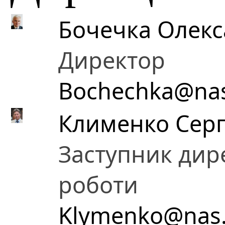
Бочечка Олек
Директор
Bochechka@nas
Клименко Серг
Заступник дире
роботи
Klymenko@nas.