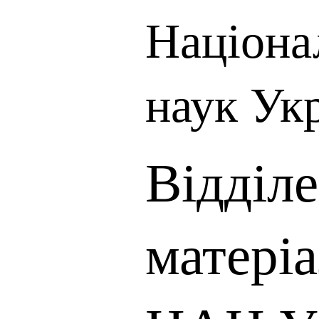
Націона
наук Ук
Відділ
матері