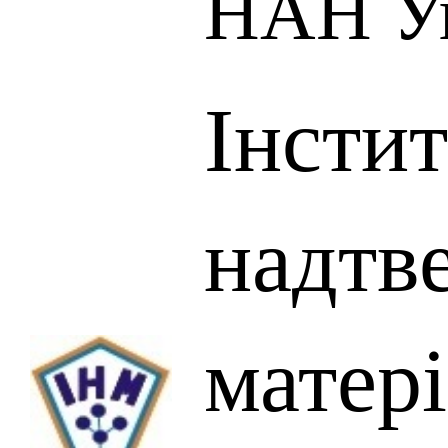
НАН У
Інсти
надтв
матері