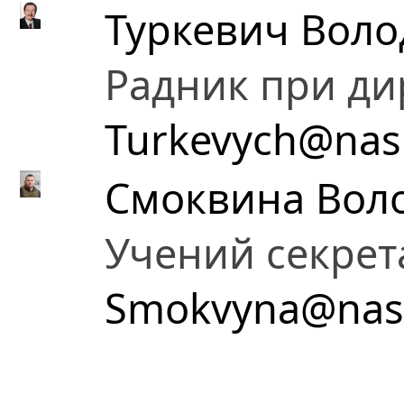
Туркевич Воло
Радник при ди
Turkevych@nas
Смоквина Воло
Учений секрет
Smokvyna@nas.