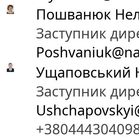
Пошванюк Неля
Заступник дир
Poshvaniuk@na
Ущаповський 
Заступник дир
Ushchapovskyi
+38044430409