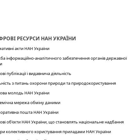
РОВІ РЕСУРСИ НАН УКРАЇНИ
ативні акти НАН України
ба інформаційно-аналітичного забезпечення органів державної
и
ові публікації і видавнича діяльність
ьність з питань охорони природи та природокористування
ова молодь НАН України
емічна мережа обміну даними
оративна пошта НАН України
ові об'єкти НАН України, що становлять національне надбання
ри колективного користування приладами НАН України