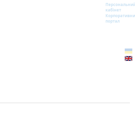
Персональни
кабінет
Корпоративн
портал