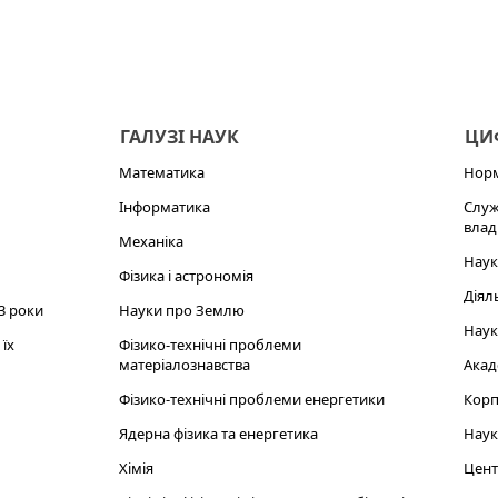
ГАЛУЗІ НАУК
ЦИФ
Математика
Норм
Інформатика
Служ
влад
Механіка
Наук
Фізика і астрономія
Діял
3 роки
Науки про Землю
Наук
їх
Фізико-технічні проблеми
матеріалознавства
Акад
Фізико-технічні проблеми енергетики
Корп
Ядерна фізика та енергетика
Наук
Хімія
Цент