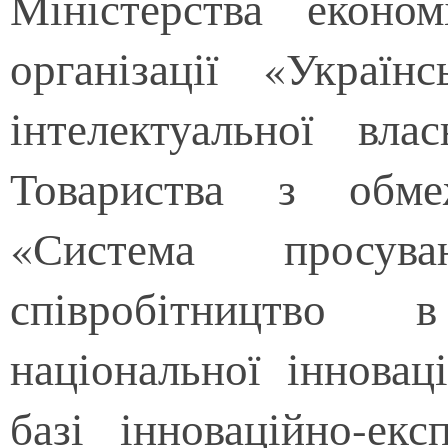
Міністерства еконо
організації «Україн
інтелектуальної вла
Товариства з обме
«Система просув
співробітництво 
національної інновац
базі інноваційно-ек