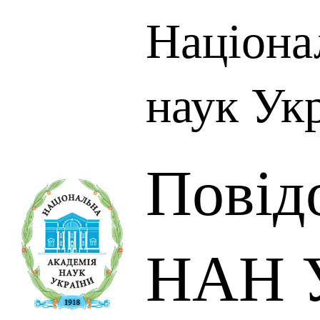
Націона
наук Ук
Повід
НАН У