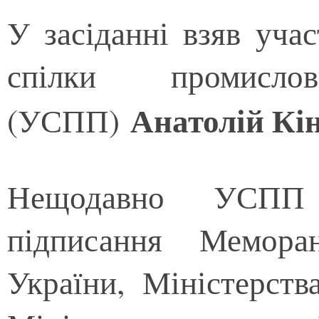
У засіданні взяв уча
спілки промисло
Анатолій Кін
(УСПП)
Нещодавно УСПП в
підписання Мемор
України, Міністерств