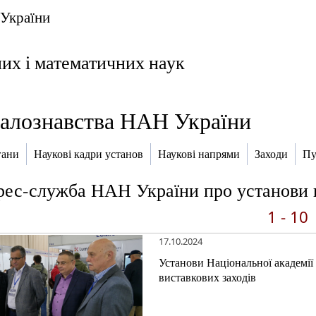
 України
них і математичних наук
іалознавства НАН України
гани
Наукові кадри установ
Наукові напрями
Заходи
Пу
ес-служба НАН України про установи 
1 - 10
17.10.2024
Установи Національної академії
виставкових заходів