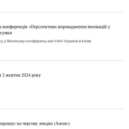
а конференція «Перспективи впровадження інновацій у
дсумки
оку у Великому конференц-залі НАН України в Києві
и 2 жовтня 2024 року
апрошує на чергову лекцію (Анонс)