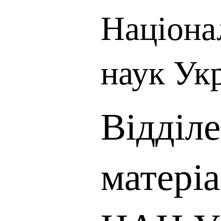
Націона
наук Ук
Відділ
матері