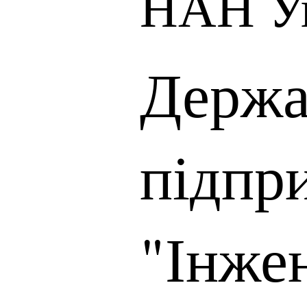
НАН У
Держа
підпр
"Інже