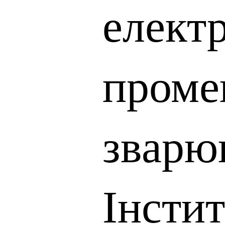
елект
проме
зварю
Інсти