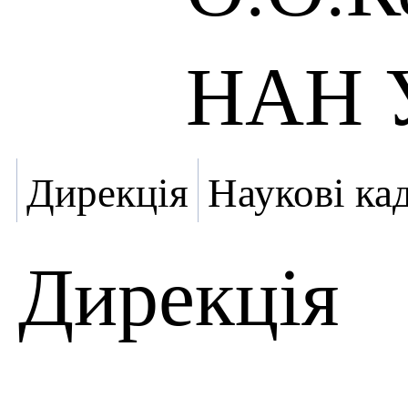
НАН У
Дирекція
Наукові ка
Дирекція