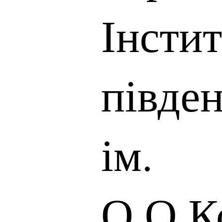
Інстит
півде
ім.
О.О.К