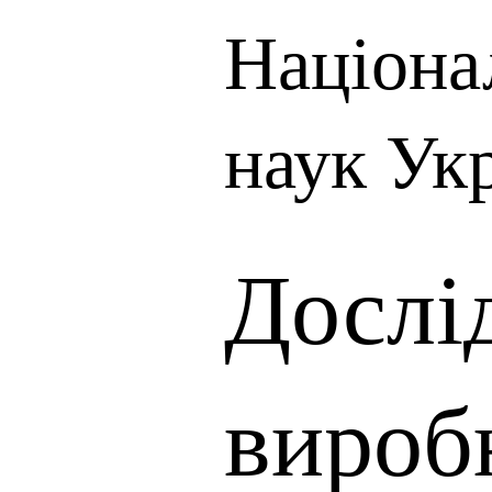
Націона
наук Ук
Дослі
вироб