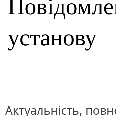
Повідомле
установу
Актуальність, повно