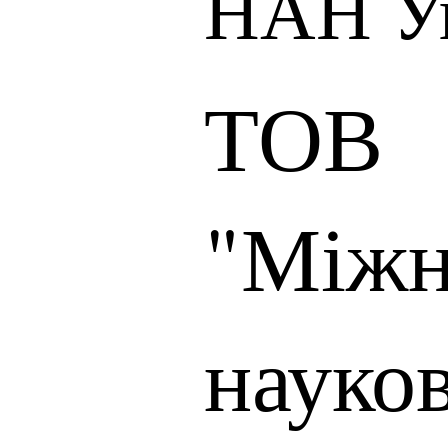
НАН У
ТОВ
"Міжн
науко