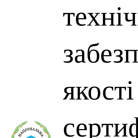
техні
забез
якості
сертиф