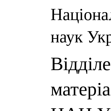
Націона
наук Ук
Відділ
матері