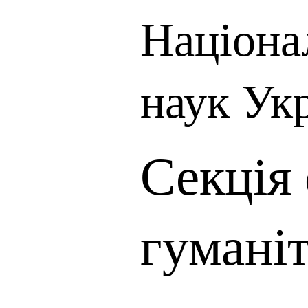
Націона
наук Ук
Секція 
гумані