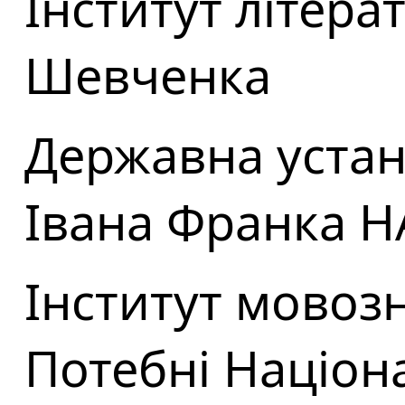
Інститут літерату
Шевченка
Державна устан
Івана Франка Н
Інститут мовозн
Потебні Націона