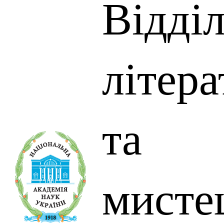
Відді
літера
та
мисте