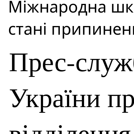
Міжнародна шко
стані припинен
Прес-слу
України п
відділення