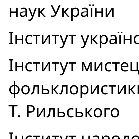
наук України
Інститут україн
Інститут мисте
фольклористики 
Т. Рильського
Інститут народ