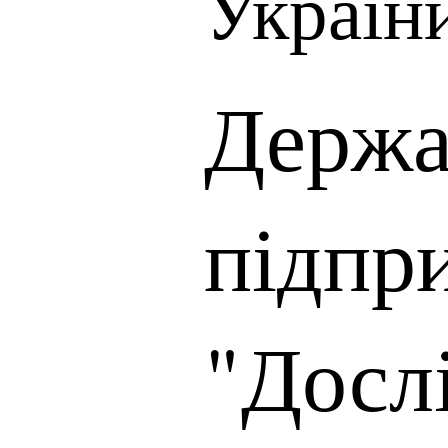
Україн
Держа
підпр
"Досл