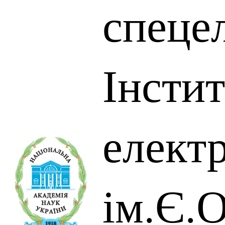
спеце
Інсти
елект
ім.Є.