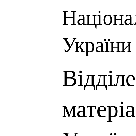
Націона
України
Відділ
матері