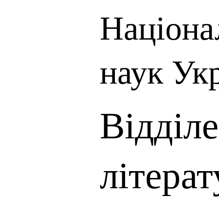
Націона
наук Ук
Відділ
літерат