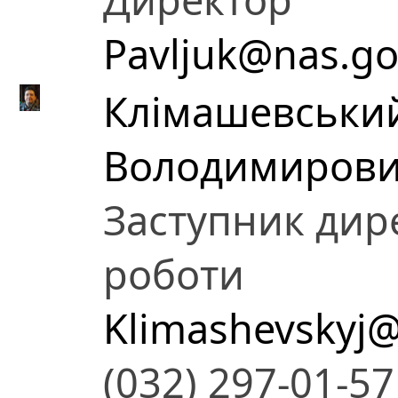
Pavljuk@nas.go
Клімашевськи
Володимиров
Заступник дире
роботи
Klimashevskyj@
(032) 297-01-57