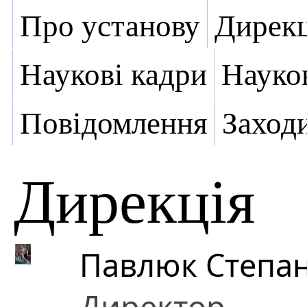
Про установу
Дирекц
Наукові кадри
Науко
Повідомлення
Заход
Дирекція
Павлюк Степа
Директор