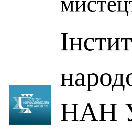
мистец
Інсти
народ
НАН У