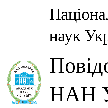
Націона
наук Ук
Повід
НАН У