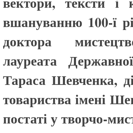
вектори, тексти і 
вшануванню 100-ї р
доктора мистецтво
лауреата Державно
Тараса Шевченка, д
товариства імені Ше
постаті у творчо-мис