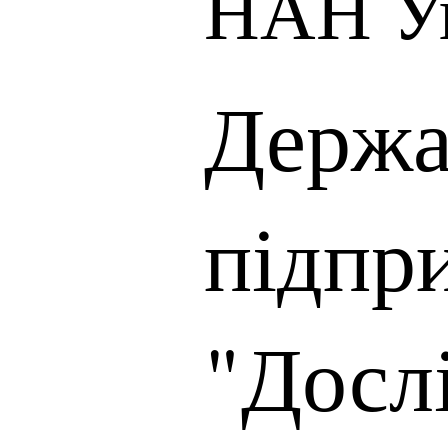
НАН У
Держа
підпр
"Досл