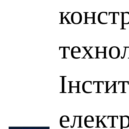
конст
техно
Інсти
елект