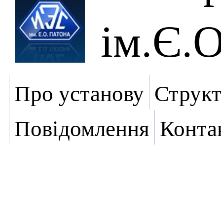
ім.Є.
Про установу
Структ
Повідомлення
Конта