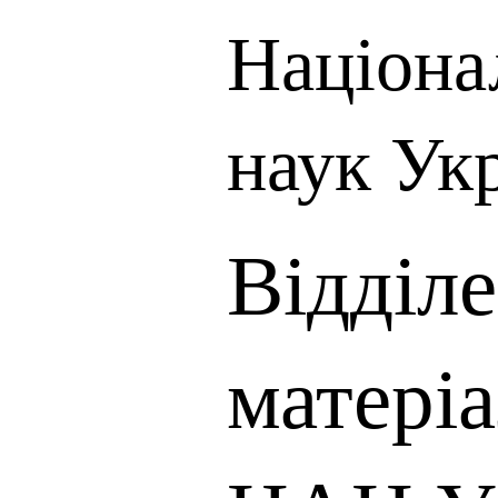
Націона
наук Ук
Відділ
матері