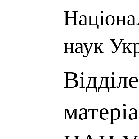
Націона
наук Ук
Відділ
матері