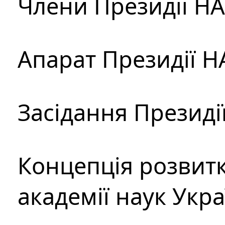
Члени Президії Н
Апарат Президії Н
Засідання Президі
Концепція розвитк
академії наук Укр