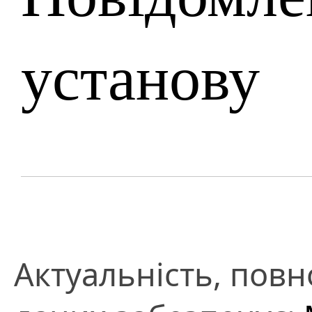
установу
Актуальність, повно