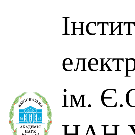
Інсти
елект
ім. Є
НАН У