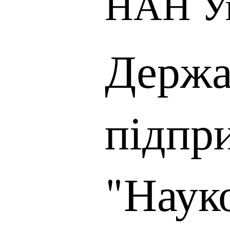
НАН У
Держа
підпр
"Наук