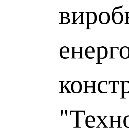
вироб
енерг
конст
"Техн