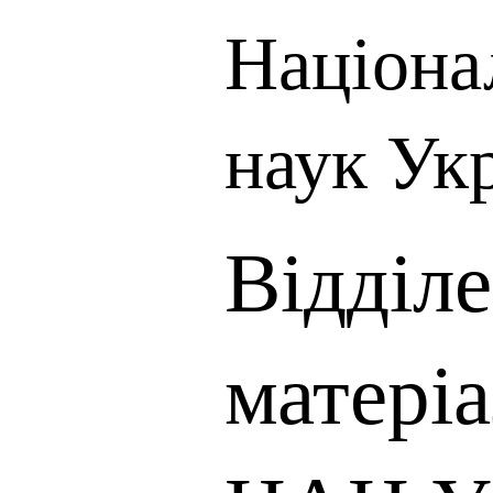
Націона
наук Ук
Відділ
матері