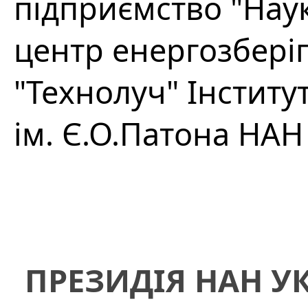
підприємство "На
центр енергозбері
"Технолуч" Інстит
ім. Є.О.Патона НАН
ПРЕЗИДІЯ НАН У