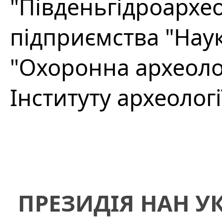
"Південьгідроархе
підприємства "Нау
"Охоронна археоло
Інституту археолог
ПРЕЗИДІЯ НАН У