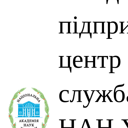
підпр
центр
служба
НАН У