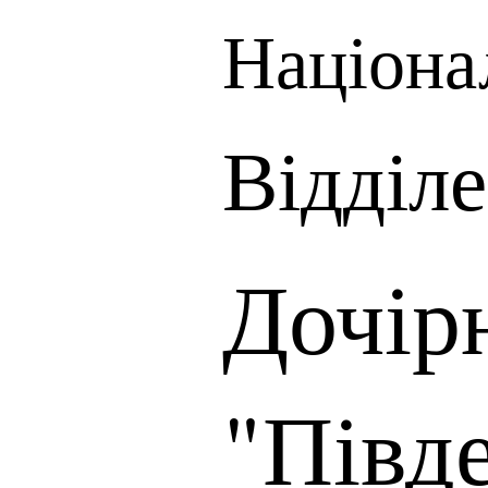
Націона
Відділе
Дочір
"Півд