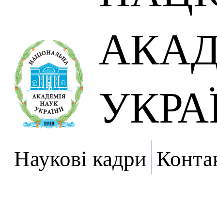
АКАД
УКРА
Наукові кадри
Конта