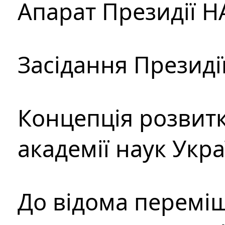
Апарат Президії Н
Засідання Президі
Концепція розвитк
академії наук Укр
До відома перемі