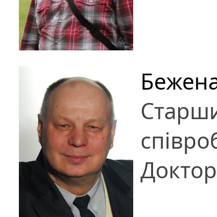
Бежен
Старш
співро
Доктор