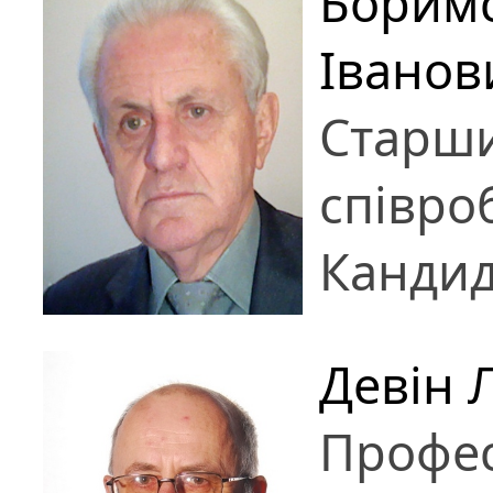
Борим
Іванов
Старш
співро
Кандид
Девін 
Профе