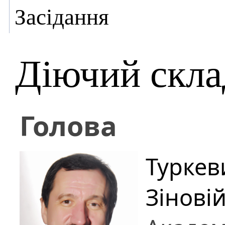
Засідання
Діючий скла
Голова
Туркев
Зінові