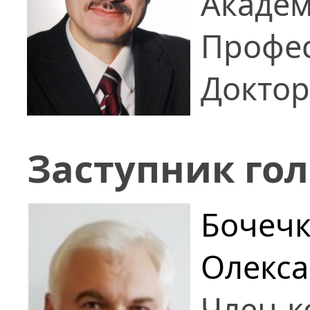
Академ
Профе
Доктор
Заступник го
Бочечк
Олекс
Член-к