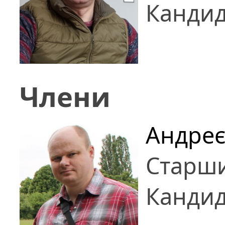
Кандид
Члени
Андреє
Старши
Кандид