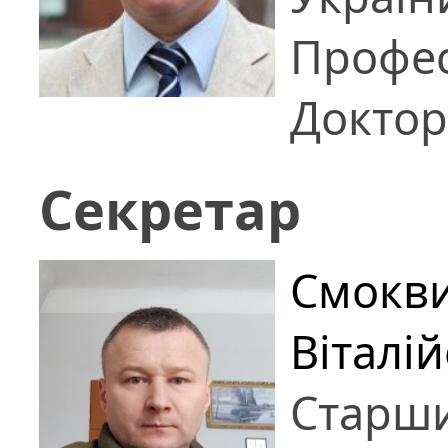
Профе
Доктор
Секретар
Смокв
Віталі
Старши