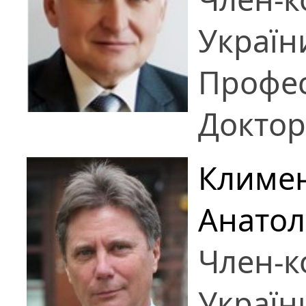
Україн
Профе
Доктор
Климен
Анатол
Член-к
Україн