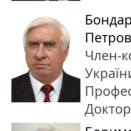
Бонда
Петро
Член-к
Україн
Профе
Доктор