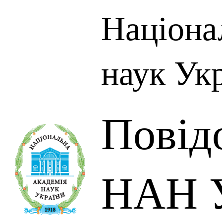
Націона
наук Ук
Повід
НАН У