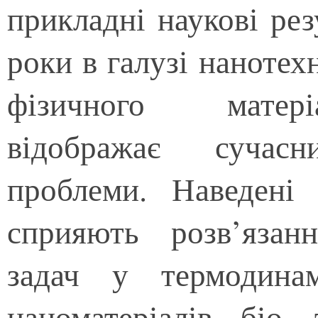
прикладні наукові рез
роки в галузі нанотехн
фізичного матері
відображає сучас
проблеми. Наведені 
сприяють розв’язан
задач у термодинам
наноматеріалів, біо-