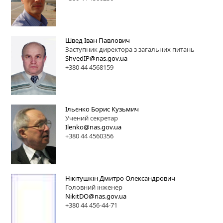
Швед Іван Павлович
Заступник директора з загальних питань
ShvedIP@nas.gov.ua
+380 44 4568159
Ільєнко Борис Кузьмич
Учений секретар
Ilenko@nas.gov.ua
+380 44 4560356
Нікітушкін Дмитро Олександрович
Головний інженер
NikitDO@nas.gov.ua
+380 44 456-44-71