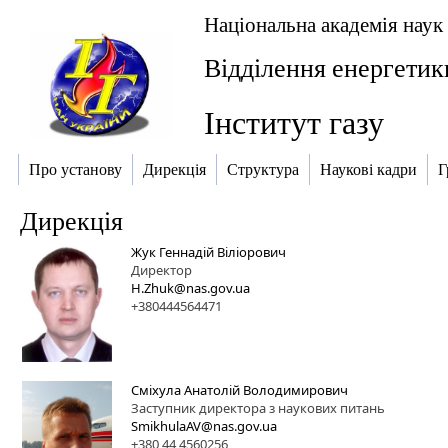
Національна академія наук
Відділення енергетик
Інститут газу
Про установу
Дирекція
Структура
Наукові кадри
Г
Дирекція
Жук Геннадій Віліорович
Директор
H.Zhuk@nas.gov.ua
+380444564471
Сміхула Анатолій Володимирович
Заступник директора з наукових питань
SmikhulaAV@nas.gov.ua
+380 44 4560256