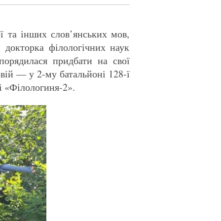
ї та інших слов’янських мов,
и докторка філологічних наук
зпорядилася придбати на свої
ій — у 2-му батальйоні 128-ї
і «Філологиня-2».