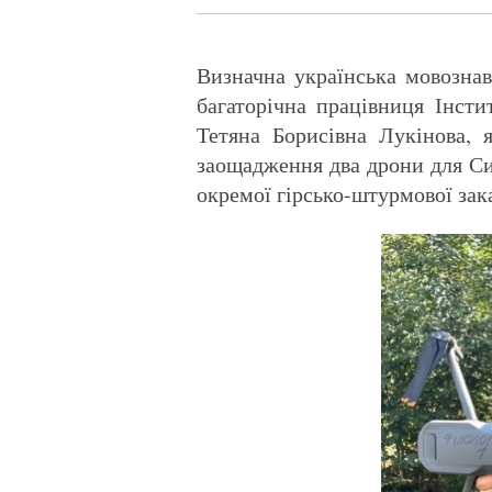
Визначна українська мовознав
багаторічна працівниця Інст
Тетяна Борисівна Лукінова, 
заощадження два дрони для Си
окремої гірсько-штурмової зак