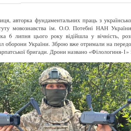
иця, авторка фундаментальних праць з українсько
итуту мовознавства ім. О.О. Потебні НАН Україн
яка 6 липня цього року відійшла у вічність, ро
л оборони України. Зброю вже отримали на передов
арпатської бригади. Дрони названо «Філологиня-1» 