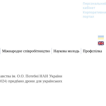
Персональни
кабінет
Корпоративн
портал
Міжнародне співробітництво
Наукова молодь
Профспілка
знавства ім. О.О. Потебні НАН України
2024) придбано дрони для українських