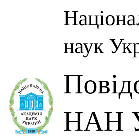
Націона
наук Ук
Повід
НАН У