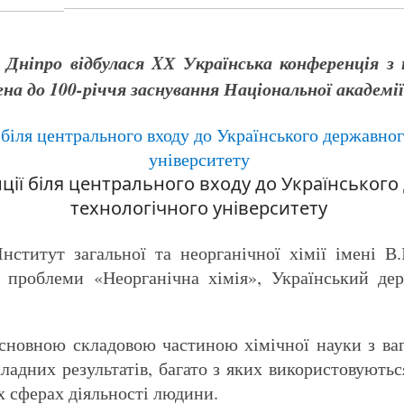
. Дніпро відбулася
X
Х Українська конференція з н
на до 100-річчя заснування Національної академії
ії біля центрального входу до Українського 
технологічного університету
Інститут загальної та неорганічної хімії імені В
проблеми «Неорганічна хімія», Український дер
основною складовою частиною хімічної науки з в
адних результатів, багато з яких використовуютьс
х сферах діяльності людини.