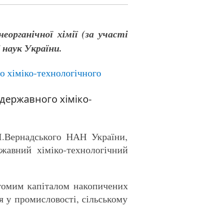
еорганічної хімії (за участі
 наук України.
державного хіміко-
.І.Вернадського НАН України,
жавний хіміко-технологічний
агомим капіталом накопичених
я у промисловості, сільському