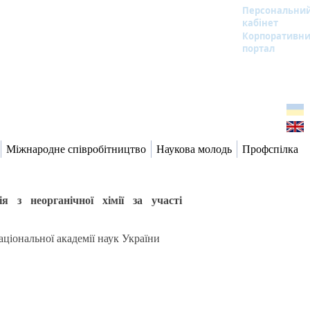
Персональни
кабінет
Корпоративн
портал
Міжнародне співробітництво
Наукова молодь
Профспілка
 з неорганічної хімії за участі
ціональної академії наук України