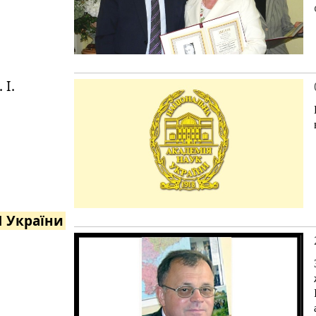
 І.
Н України