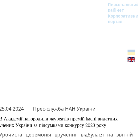
Персональни
кабінет
Корпоративн
портал
25.04.2024
Прес-служба НАН України
В Академії нагородили лауреатів премій імені видатних
учених України за підсумками конкурсу 2023 року
Урочиста церемонія вручення відбулася на звітній