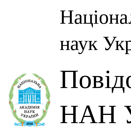
Націона
наук Ук
Повід
НАН У