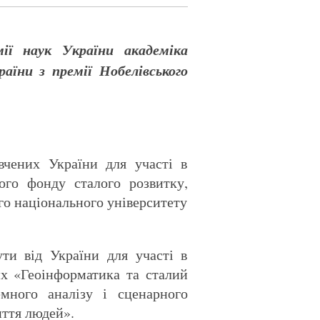
мії наук України
академіка
аїни з премії Нобелівського
 вчених України для участі в
ого фонду сталого розвитку,
го національного університету
ути від України для участі в
их «Геоінформатика та сталий
много аналізу і сценарного
иття людей».