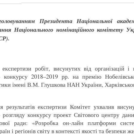
головуванням Президента Національної акаде
ання Національного номінаційного комітету Укр
СР)
.
 експертизи робіт, висунутих від організацій і
о конкурсу 2018–2019 рр. на премію Нобелівськ
етики імені В.М. Глушкова НАН України, Харківсько
я результатів експертизи Комітет ухвалив висун
 розгляду конкурсу проект Світового центру дан
ової ради: «Розробка он-лайн платформи систе
аїн і регіонів світу в контексті якості та безпеки ж