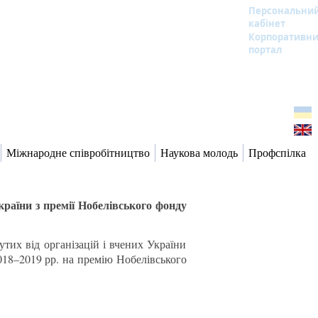
Персональни
кабінет
Корпоративн
портал
Міжнародне співробітництво
Наукова молодь
Профспілка
країни з премії Нобелівського фонду
утих від організацій і вчених України
018–2019 рр. на премію Нобелівського