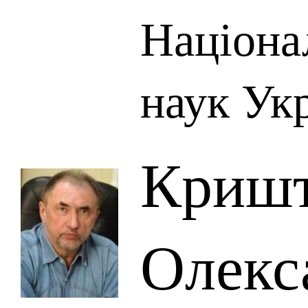
Націона
наук Ук
Кришт
Олекс