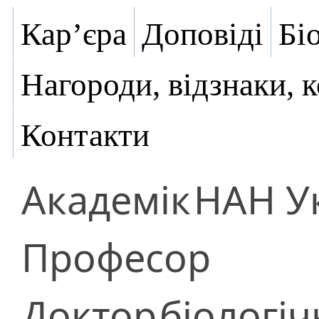
Кар’єра
Доповіді
Бі
Нагороди, відзнаки, 
Контакти
Академік
НАН У
Професор
Доктор
біологіч