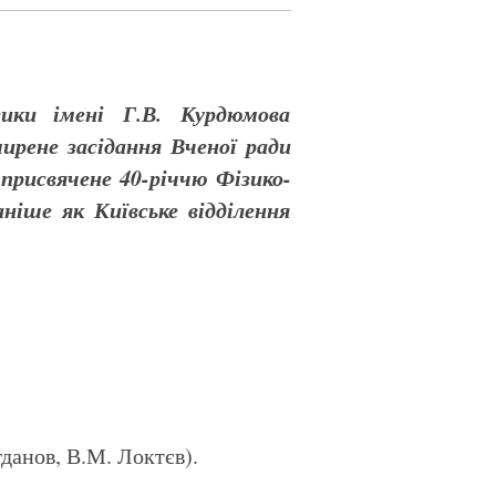
зики імені Г.В. Курдюмова
ирене засідання Вченої ради
рисвячене 40-річчю Фізико-
іше як Київське відділення
данов, В.М. Локтєв).