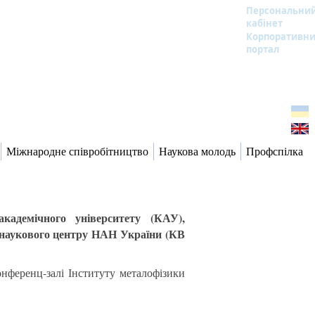
Персональни
кабінет
Корпоративн
портал
Міжнародне співробітництво
Наукова молодь
Профспілка
кадемічного університету (КАУ),
-наукового центру НАН України (КВ
онференц-залі Інституту металофізики