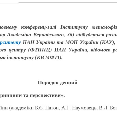
ловному конференц-залі Інституту металофі
ар Академіка Вернадського, 36)
відбудеться розш
верситету
НАН України та МОН України (КАУ), п
вого центру (ФТННЦ) НАН України, відомого ран
ого інституту (КВ МФТІ).
Порядок денний
 принципи та перспективи».
ни (академіки Б.Є. Патон, А.Г. Наумовець, В.Л. Бог