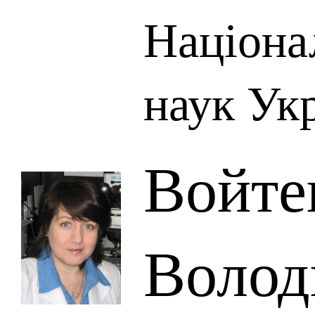
Націона
наук Ук
Войте
Волод