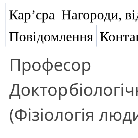
Кар’єра
Нагороди, ві
Повідомлення
Конта
Професор
Доктор
біологіч
(Фізіологія люд