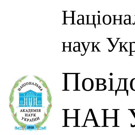
Націона
наук Ук
Повід
НАН У