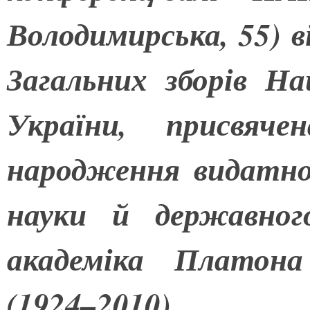
Володимирська, 55) в
Загальних зборів На
України, присвяче
народження видатног
науки й державног
академіка Платона
(1924–2010).