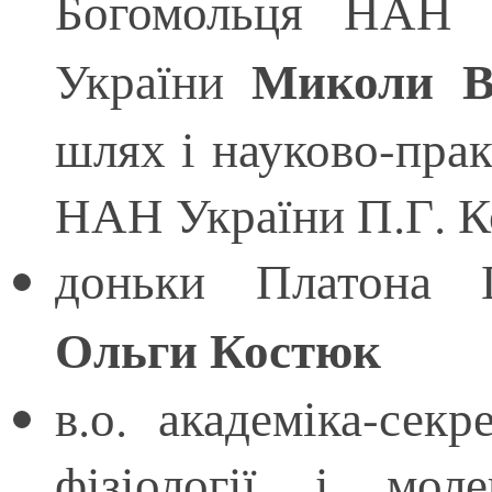
Богомольця НАН 
Миколи В
України
шлях і науково-пра
НАН України П.Г. К
доньки Платона 
Ольги Костюк
в.о. академіка-секр
фізіології і мол