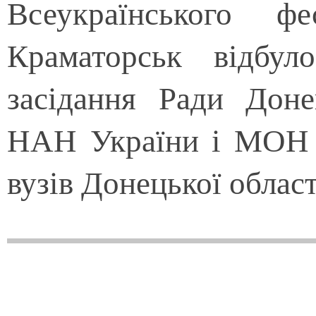
Всеукраїнського 
Краматорськ відбул
засідання Ради Доне
НАН України і МОН У
вузів Донецької облас