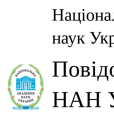
Націона
наук Ук
Повід
НАН У