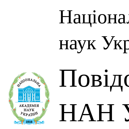
Націона
наук Ук
Повід
НАН У