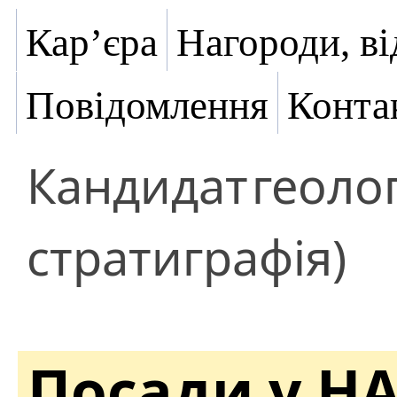
Кар’єра
Нагороди, ві
Повідомлення
Конта
Кандидат
геоло
стратиграфія)
Посади у Н