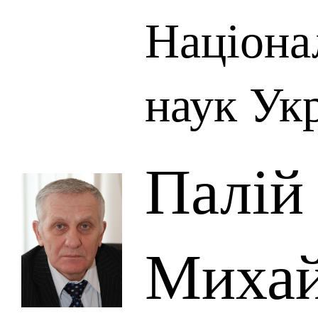
Націона
наук Ук
Палій
Михай