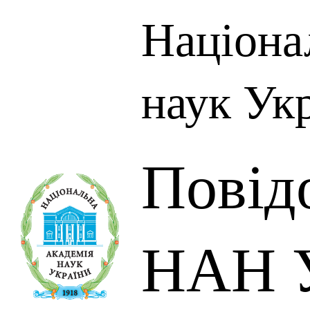
Націона
наук Ук
Повід
НАН У