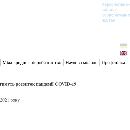
Персональни
кабінет
Корпоративн
портал
Міжнародне співробітництво
Наукова молодь
Профспілка
ватимуть розвиток пандемії COVID-19
 2021 року