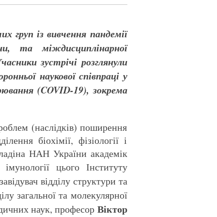
их груп із вивчення пандемії
ни, та міждисциплінарної
Учасники зустрічі розглянули
ронньої наукової співпраці у
рювання (
COVID
-19), зокрема
проблем (наслідків) поширення
лення біохімії, фізіології і
лладіна НАН України академік
 імунології цього Інституту
завідувач відділу структури та
дділу загальної та молекулярної
Віктор
едичних наук, професор