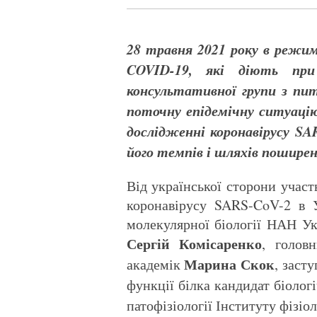
28 травня 2021 року в режимі
COVID
-19, які діють при
консультативної групи з п
поточну епідемічну ситуацію
дослідженні коронавірусу
SA
його темпів і шляхів поширен
Від української сторони участ
коронавірусу SARS-CoV-2 в Ук
молекулярної біології НАН Ук
Сергій Комісаренко
, голов
Марина Скок
академік
, заст
функції білка кандидат біолог
патофізіології Інституту фізі