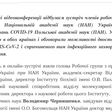
 відеоконференції відбулася зустріч членів робоч
 Національній академії наук (НАН) Украї
итань
COVID
-19 Польської академії наук (ПАН). 
 в обох країнах і обговорили можливості двосто
RS
-
CoV
-2 і спричиненого ним інфекційного захво
ня.
ь в онлайн-зустрічі взяли голова Робочої групи з 
раїні при НАН України, академік-секретар Відді
раїни, директор Інституту біохімії імені О.В. Па
ний науковий співробітник відділу молекулярної
упник директора з наукової роботи цього Інституту, 
Володимир Чернишенко
ічних наук
, завідувач ві
ології імені О.О. Богомольця НАН України доктор м