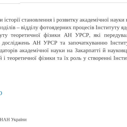
хи історії становлення і розвитку академічної науки
зділів – відділу фотоядерних процесів Інституту 
итуту теоретичної фізики АН УРСР, які передува
их досліджень АН УРСР та започаткуванню Інсти
аторів академічної науки на Закарпатті й науковці
й і теоретичної фізики та їх роль у створенні Інс
Ю
а НАН України