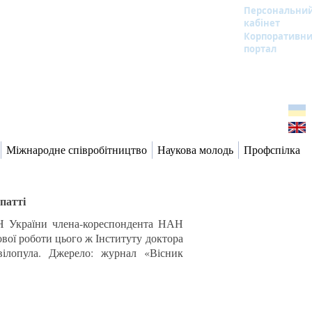
Персональни
кабінет
Корпоративн
портал
Міжнародне співробітництво
Наукова молодь
Профспілка
патті
АН України члена-кореспондента НАН
ової роботи цього ж Інституту доктора
вілопула. Джерело: журнал «Вісник