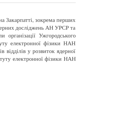
 на Закарпатті, зокрема перших
ядерних досліджень АН УРСР та
ли організації Ужгородського
туту електронної фізики НАН
в відділів у розвиток ядерної
титуту електронної фізики НАН