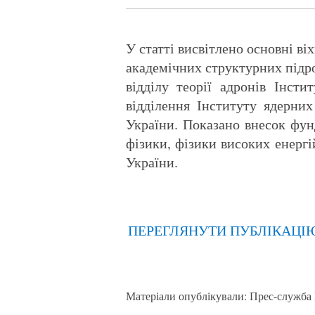
У статті висвітлено основні ві
академічних структурних підро
відділу теорії адронів Інст
відділення Інституту ядерн
України. Показано внесок фунд
фізики, фізики високих енергі
України.
ПЕРЕГЛЯНУТИ ПУБЛІКАЦІ
Матеріали опублікували: Прес-служб