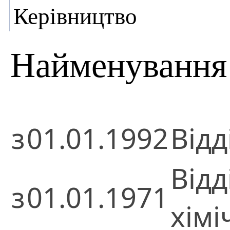
Керівництво
Найменування 
з
01.01.1992
Відд
Відд
з
01.01.1971
хімі