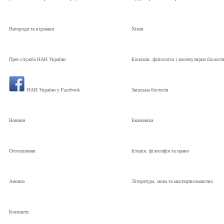
Нагороди та відзнаки
Хімія
Прес-служба НАН України
Біохімія, фізіологія і молекулярна біологі
НАН України у Facebook
Загальна біологія
Новини
Економіка
Оголошення
Історія, філософія та право
Анонси
Література, мова та мистецтвознавство
Контакти