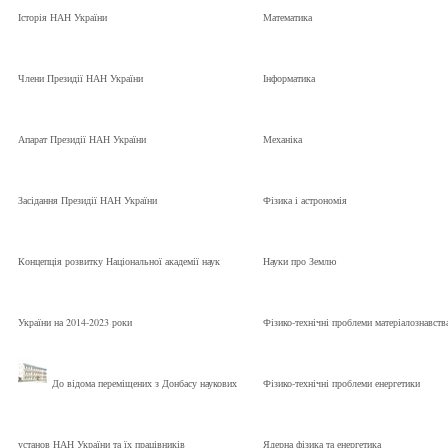
Історія НАН України
Математика
Члени Президії НАН України
Інформатика
Апарат Президії НАН України
Механіка
Засідання Президії НАН України
Фізика і астрономія
Концепція розвитку Національної академії наук
Науки про Землю
України на 2014-2023 роки
Фізико-технічні проблеми матеріалознавств
До відома переміщених з Донбасу наукових
Фізико-технічні проблеми енергетики
установ НАН України та їх працівників
Ядерна фізика та енергетика